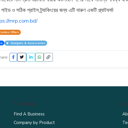
 গাইড ও সঠিক প্রাইস ট্র্যাকিংয়ের জন্য এটি দারুণ একটি প্ল্যাটফর্ম!
ps://mrp.com.bd/
ombo Offers
ws
Gadgets & Accessories
are:
Sitemap
Li
Find A Business
Ab
Company by Product
Te