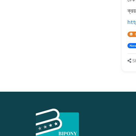
ক্রয়
Home Appliances
49
htt
Kitchenware
6
Home Decor
C
Ne
Lighting & Electrical
1
Bedding & Mattresses
Sh
Hospitals & Clinics
1
Pharmacies & Medicine
6
Fitness & Gym
1
Nutrition &
1
Supplements
Wellness & Spa