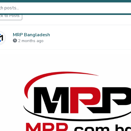
k to Posts
MRP Bangladesh
2 months ago