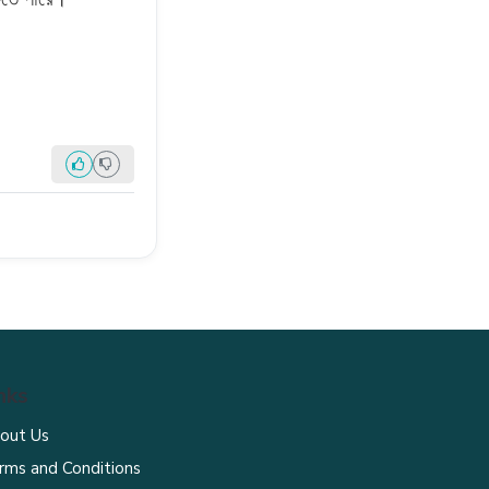
nks
out Us
rms and Conditions