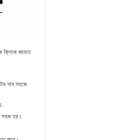
এক ক্লিকে জানতে
টেড দাম সহজে
য়।
ানো সহজ হয়।
াকতে পারে।