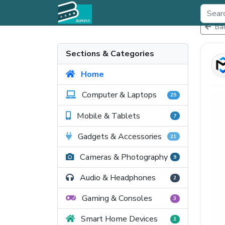
Bac
Sections & Categories
Home
Computer & Laptops
25
Mobile & Tablets
7
Gadgets & Accessories
21
Cameras & Photography
9
Audio & Headphones
2
Gaming & Consoles
3
Smart Home Devices
2