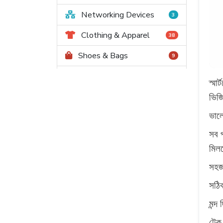
Networking Devices
3
Clothing & Apparel
38
Shoes & Bags
9
Watches & Jewelry
3
স্মা
ভিজ
Beauty & Skincare
30
ভাল
Sunglasses
1
সব 
Restaurants & Cafés
5
মিল
Bakeries & Sweets
3
সহজ 
Hotels & Resorts
3
সঠি
Travel & Tourism
5
মন্দ 
Furniture
টেক 
7