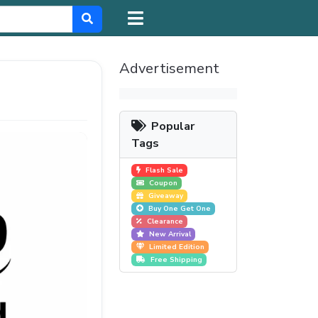
Advertisement
Popular
Tags
Flash Sale
Coupon
Giveaway
Buy One Get One
Clearance
New Arrival
Limited Edition
Free Shipping