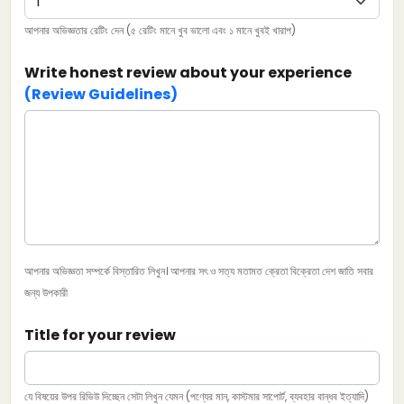
আপনার অভিজ্ঞতার রেটিং দেন (৫ রেটিং মানে খুব ভালো এবং ১ মানে খুবই খারাপ)
Write honest review about your experience
(Review Guidelines)
আপনার অভিজ্ঞতা সম্পর্কে বিস্তারিত লিখুন। আপনার সৎ ও সত্য মতামত ক্রেতা বিক্রেতা দেশ জাতি সবার
জন্য উপকারী
Title for your review
যে বিষয়ের উপর রিভিউ দিচ্ছেন সেটা লিখুন যেমন (পণ্যের মান, কাস্টমার সাপোর্ট, ব্যবহার বান্ধব ইত্যাদি)