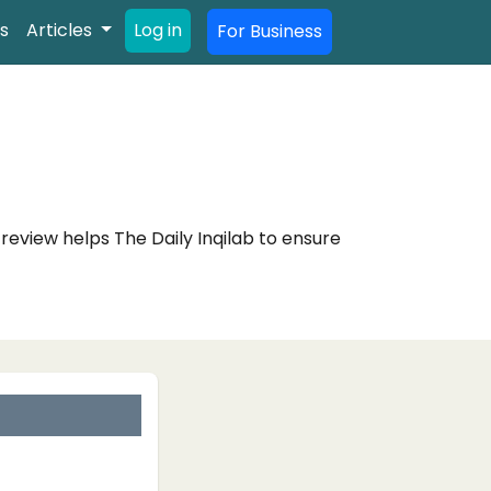
s
Articles
Log in
For Business
review helps The Daily Inqilab to ensure