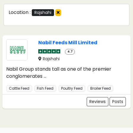
Location :
Rajshahi
Nabil Feeds Mill Limited
4.7
Rajshahi
Nabil Group stands tall as one of the premier
conglomerates ...
Cattle Feed
Fish Feed
Poultry Feed
Broiler Feed
Reviews
Posts