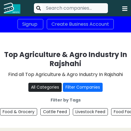
Signup
Create Business Account
Top Agriculture & Agro Industry In
Rajshahi
Find all Top Agriculture & Agro Industry In Rajshahi
All Categories
Filter Companies
Filter by Tags
Food & Grocery
Cattle Feed
Livestock Feed
Food Fa