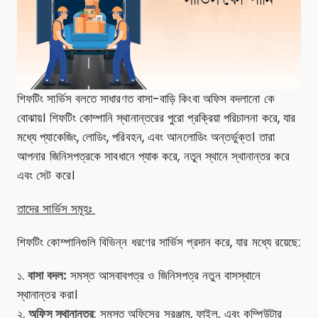
শিফটিং সার্ভিস বলতে সাধারণত বাসা-বাড়ি কিংবা অফিস বদলানো কে
বোঝায়। শিফটিং কোম্পানি স্থানান্তরের পুরো প্রক্রিয়া পরিচালনা করে, যার
মধ্যে প্যাকেজিং, লোডিং, পরিবহন, এবং আনলোডিং অন্তর্ভুক্ত। তারা
আপনার জিনিসপত্রকে সাবধানে প্যাক করে, নতুন স্থানে স্থানান্তর করে
এবং সেট করে।
তাদের সার্ভিস সমূহঃ
শিফটিং কোম্পানিগুলি বিভিন্ন ধরণের সার্ভিস প্রদান করে, যার মধ্যে রয়েছে:
১.
বাসা বদল:
সমস্ত আসবাবপত্র ও জিনিসপত্র নতুন বাসস্থানে
স্থানান্তর করা।
২.
অফিস স্থানান্তর
: সমস্ত অফিসের সরঞ্জাম, ফাইল, এবং কম্পিউটার