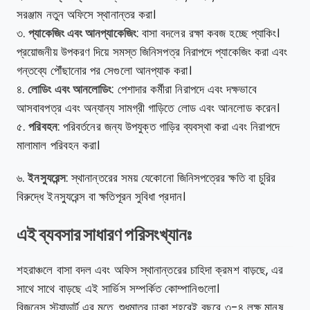
সরঞ্জাম নতুন অফিসে স্থানান্তর করা।
৩.
প্যাকেজিং এবং আনপ্যাকেজিং
: বাসা বদলের রক্ষা কবজ হচ্ছে প্যাকিং।
প্রয়োজনীয় উপকরণ দিয়ে সমস্ত জিনিসপত্র নিরাপদে প্যাকেজিং করা এবং
গন্তব্যে পৌঁছানোর পর সেগুলো আনপ্যাক করা।
৪.
লোডিং এবং আনলোডিং
: পেশাদার কর্মীরা নিরাপদে এবং দক্ষভাবে
আসবাবপত্র এবং অন্যান্য সামগ্রী গাড়িতে লোড এবং আনলোড করেন।
৫.
পরিবহন
: পরিবর্তনের জন্য উপযুক্ত গাড়ির ব্যবস্থা করা এবং নিরাপদে
মালামাল পরিবহন করা।
৬.
ইনস্যুরেন্স
: স্থানান্তরের সময় যেকোনো জিনিসপত্রের ক্ষতি বা চুরির
বিরুদ্ধে ইনস্যুরেন্স বা ক্ষতিপূরন সুবিধা প্রদান।
এই ব্যবসার সাধারণ পরিসংখ্যানঃ
শহরাঞ্চলে বাসা বদল এবং অফিস স্থানান্তরের চাহিদা ক্রমশ বাড়ছে, এর
সাথে সাথে বাড়ছে এই সার্ভিস সম্পর্কিত কোম্পানিগুলো।
বিজনেস স্ট্যান্ডার্ট এর মতে, শুধুমাত্র ঢাকা শহরেই বছরে ৩-৪ লক্ষ মানুষ