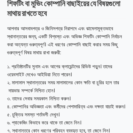
শিফটিং বা মুভিং কোম্পানি বাছাইয়ের যে বিষয়গুলো
মাথায় রাখতে হবে
আপনার আসবাবপত্র ও জিনিসপত্র নিরাপদে এবং ঝামেলামুক্তভাবে
স্থানান্তরের জন্য, একটি বিশ্বস্ত এবং অভিজ্ঞ শিফটিং কোম্পানি নির্বাচন
করা অত্যন্ত গুরুত্বপূর্ণ। এই ধরণের কোম্পানি বাছাই করার সময় কিছু
গুরুত্বপূর্ণ বিষয় মাথায় রাখা জরুরী:
১. প্রতিষ্ঠানটির সুনাম এবং আগের ক্লায়েন্টদের রিভিউ পড়ুন। তাদের
ওয়েবসাইট দেখেও আইডিয়া নিতে পারেন।
২. মালামাল স্থানান্তরের সময় মালামালের কোন ক্ষতি বা চুরির হলে তার
দায়ভার সম্পর্কে নিশ্চিত হোন।
৩. তাদের সেবার সময়কাল নিশ্চিত করুন।
৪. কোম্পানির অভিজ্ঞতা এবং কর্মীদের পেশাদারিত্ব এবং দক্ষতা যাচাই করুন।
৫. চুক্তির সমস্ত শর্তাবলী দেখুন।
৬. প্যাকেজিং কিভাবে করে থাকে তা জেনে নিন।
৭. স্থানান্তরে কোন ধরণের পরিবহন ব্যবহৃত হবে, তা জেনে নিন।