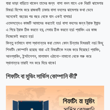
যারা ভাড়া বাড়িতে থাকেন তাদের জন্য বাসা বদল মানে এক বিরাট ঝামেলার
বিষয়। বিশেষ করে রাজধানী ঢাকায় বাসা বদলের ঝামেলার কথা ভেবে
অনেকেই বছরের পর বছর থেকে যান একই বাসায়।
এতদসত্বেও কাজটি আমাদের করতেই হয়। বাসা বদলের জন্য ট্রাক ষ্ট্যান্ড
এ গিয়ে ট্রাক ঠিক করতে হয়, লেবার ঠিক করতে হয়। প্যাকিং এর কাজ
নিজেকেই করতে হয়।
কিন্তু বর্তমানে বাসা স্থানান্তর করা তেমন কোন চিন্তার বিষয়য়ই নয়। কিছু
শিফটিং কোম্পানি রয়েছে যারা এই বিষয়টিকে সহজ করে দিয়েছে। প্যাকিং,
আনপ্যাকিং, ইন্সটলেশন, মালামাল ওঠানো-নামানো থেকে শুরু করে
স্থানান্তর তারাই সব করে দিয়ে থাকে।
শিফটিং বা মুভিং সার্ভিস কোম্পানি কী?