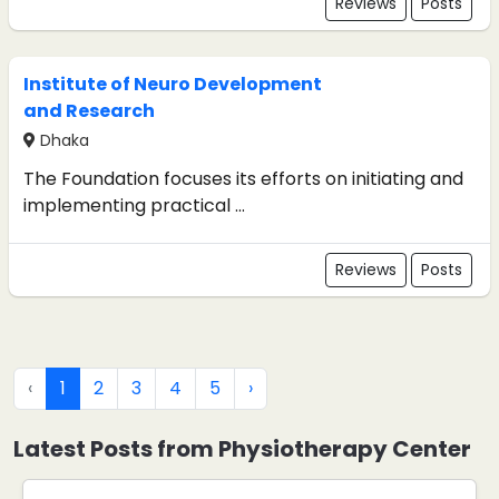
Reviews
Posts
Institute of Neuro Development
and Research
Dhaka
The Foundation focuses its efforts on initiating and
implementing practical ...
Reviews
Posts
‹
1
2
3
4
5
›
Latest Posts from Physiotherapy Center