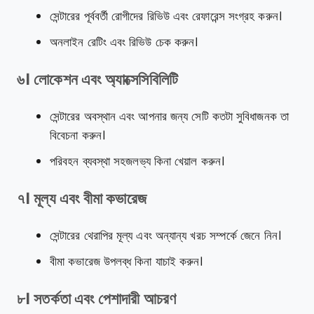
সেন্টারের পূর্ববর্তী রোগীদের রিভিউ এবং রেফারেন্স সংগ্রহ করুন।
অনলাইন রেটিং এবং রিভিউ চেক করুন।
৬। লোকেশন এবং অ্যাক্সেসিবিলিটি
সেন্টারের অবস্থান এবং আপনার জন্য সেটি কতটা সুবিধাজনক তা
বিবেচনা করুন।
পরিবহন ব্যবস্থা সহজলভ্য কিনা খেয়াল করুন।
৭। মূল্য এবং বীমা কভারেজ
সেন্টারের থেরাপির মূল্য এবং অন্যান্য খরচ সম্পর্কে জেনে নিন।
বীমা কভারেজ উপলব্ধ কিনা যাচাই করুন।
৮। সতর্কতা এবং পেশাদারী আচরণ