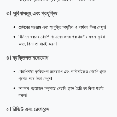
৩। সুবিধাসমূহ এবং প্রযুক্তি
সেন্টারের সরঞ্জাম এবং প্রযুক্তি আধুনিক ও কার্যকর কিনা দেখুন।
বিভিন্ন ধরনের থেরাপি প্রদানের জন্য প্রয়োজনীয় সকল সুবিধা
আছে কিনা তা যাচাই করুন।
৪। ব্যক্তিগত মনোযোগ
থেরাপিস্টরা ব্যক্তিগত মনোযোগ এবং কাস্টমাইজড থেরাপি প্ল্যান
প্রদান করে কিনা দেখুন।
আপনার প্রয়োজন অনুসারে থেরাপি প্ল্যান তৈরি হয় কিনা যাচাই
করুন।
৫। রিভিউ এবং রেফারেন্স