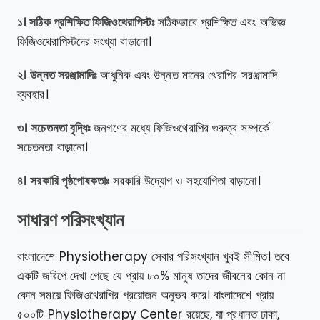
১। সঠিক প্রশিক্ষিত ফিজিওথেরাপিস্টঃ
সঠিকভাবে প্রশিক্ষিত এবং অভিজ্ঞ
ফিজিওথেরাপিস্টদের সংখ্যা বাড়ানো।
২। উন্নত সরঞ্জামাদিঃ
আধুনিক এবং উন্নত মানের থেরাপির সরঞ্জামাদি
ব্যবহার।
৩। সচেতনতা বৃদ্ধিঃ
জনগণের মধ্যে ফিজিওথেরাপির গুরুত্ব সম্পর্কে
সচেতনতা বাড়ানো।
৪। সরকারি পৃষ্ঠপোষকতাঃ
সরকারি উদ্যোগ ও সহযোগিতা বাড়ানো।
সাধারণ পরিসংখ্যান
বাংলাদেশে Physiotherapy সেবার পরিসংখ্যান খুবই সীমিত। তবে
একটি জরিপে দেখা গেছে যে প্রায় ৮০% মানুষ তাদের জীবনের কোন না
কোন সময়ে ফিজিওথেরাপির প্রয়োজন অনুভব করে। বাংলাদেশে প্রায়
৫০০টি Physiotherapy Center রয়েছে, যা প্রধানত ঢাকা,