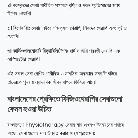
৪। বয়স্কদের সেবাঃ
শারীরিক সক্ষমতা বৃদ্ধি ও পতন প্রতিরোধের জন্য
বিশেষ থেরাপি।
৫। বিশেষায়িত সেবাঃ
নিউরোলজিক্যাল থেরাপি, শিশুদের থেরাপি এবং ক্রীড়া
থেরাপি।
৬। কার্ডিওপালমোনারি রিহ্যাবিলিটেশনঃ
হার্ট সার্জারি পরবর্তী থেরাপি এবং
রেস্পিরেটরি থেরাপি।
এই সকল সেবা রোগীর শারীরিক ও মানসিক অবস্থার উন্নতি ঘটিয়ে
তাদেরকে পুনরায় স্বাভাবিক জীবন যাপনে ফিরিয়ে আনে।
বাংলাদেশের প্রেক্ষিতে ফিজিওথেরাপির সেবাগুলো
কেমন হওয়া উচিত
বাংলাদেশে Physiotherapy সেবার মান এখনও উন্নয়নের পর্যায়ে
আছে। সেবা গুলোর মান উন্নত করার জন্য প্রয়োজনঃ