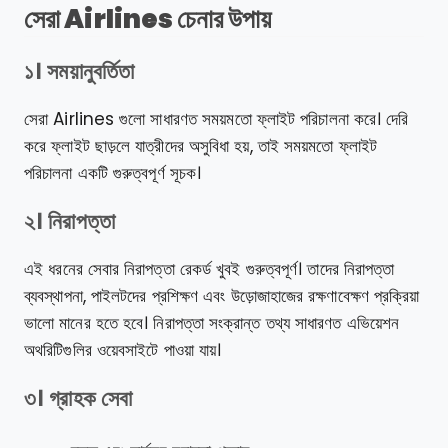
সেরা Airlines চেনার উপায়
১। সময়ানুবর্তিতা
সেরা Airlines গুলো সাধারণত সময়মতো ফ্লাইট পরিচালনা করে। দেরি
করে ফ্লাইট ছাড়লে যাত্রীদের অসুবিধা হয়, তাই সময়মতো ফ্লাইট
পরিচালনা একটি গুরুত্বপূর্ণ সূচক।
২। নিরাপত্তা
এই ধরনের সেবার নিরাপত্তা রেকর্ড খুবই গুরুত্বপূর্ণ। তাদের নিরাপত্তা
ব্যবস্থাপনা, পাইলটদের প্রশিক্ষণ এবং উড়োজাহাজের রক্ষণাবেক্ষণ প্রক্রিয়া
ভালো মানের হতে হবে। নিরাপত্তা সংক্রান্ত তথ্য সাধারণত এভিয়েশন
অথরিটিগুলির ওয়েবসাইটে পাওয়া যায়।
৩। গ্রাহক সেবা