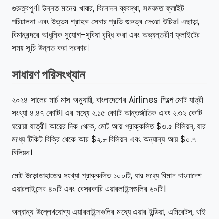
গুরুত্বপূর্ণ। উন্নত মানের খাবার, বিনোদন ব্যবস্থা, সময়মত ফ্লাইট
পরিচালনা এবং উত্তম গ্রাহক সেবার প্রতি গুরুত্ব দেওয়া উচিত। এছাড়া,
বিমানবন্দরে আধুনিক সুযোগ-সুবিধা বৃদ্ধি করা এবং অভ্যন্তরীণ ফ্লাইটের
সময় সূচি উন্নত করা দরকার।
সাধারণ পরিসংখ্যান
২০২৪ সালের মার্চ মাস অনুযায়ী, বাংলাদেশের Airlines শিল্পে মোট যাত্রী
সংখ্যা ৪.৪৭ কোটি। এর মধ্যে ২.১৫ কোটি আন্তর্জাতিক এবং ২.৩২ কোটি
ঘরোয়া যাত্রী। আয়ের দিক থেকে, মোট আয় প্রাক্কলিত $৩.৫ বিলিয়ন, যার
মধ্যে টিকিট বিক্রি থেকে আয় $২.৮ বিলিয়ন এবং অন্যান্য আয় $০.৭
বিলিয়ন।
মোট উড়োজাহাজের সংখ্যা প্রাক্কলিত ১০০টি, যার মধ্যে বিমান বাংলাদেশ
এয়ারলাইন্সের ৪০টি এবং বেসরকারি এয়ারলাইন্সগুলির ৬০টি।
অন্যান্য উল্লেখযোগ্য এয়ারলাইন্সগুলির মধ্যে এয়ার ইন্ডিয়া, এমিরেটস, থাই