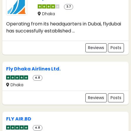
3.7
Dhaka
Operating from its headquarters in Dubai, flydubai
has successfully established ...
Reviews
Posts
Fly Dhaka Airlines Ltd.
4.8
Dhaka
Reviews
Posts
FLY AIR.BD
4.8